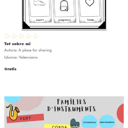
Tot sobre mi
Autora:
A place for sharing
Idioma: Valenciano
Gratis