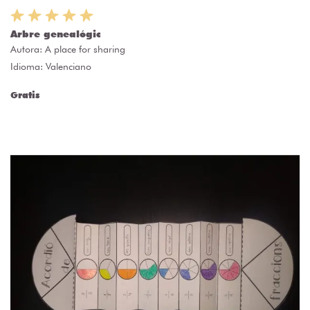
Arbre genealógic
Autora:
A place for sharing
Idioma: Valenciano
Gratis