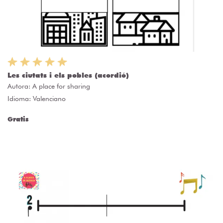
Les ciutats i els pobles (acordió)
Autora:
A place for sharing
Idioma: Valenciano
Gratis