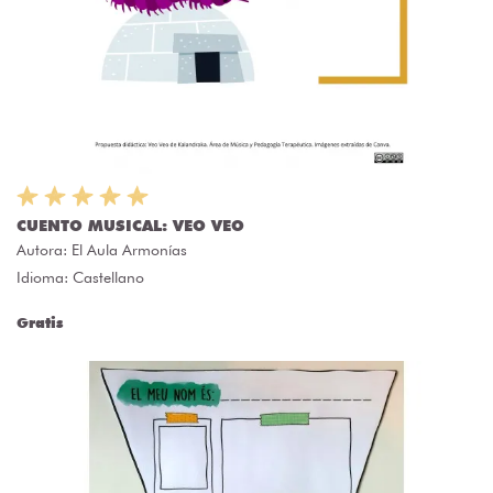
CUENTO MUSICAL: VEO VEO
Autora:
El Aula Armonías
Idioma: Castellano
Gratis