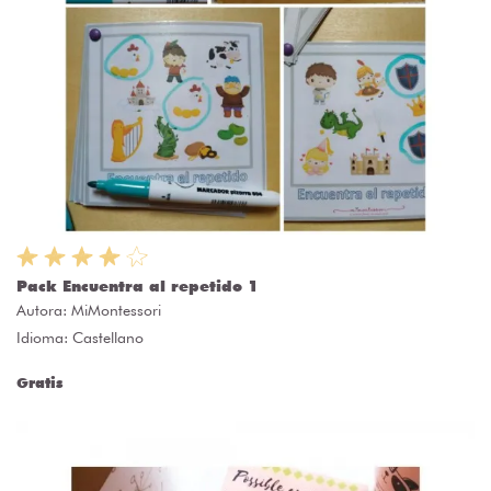
Pack Encuentra al repetido 1
Autora:
MiMontessori
Idioma: Castellano
Gratis