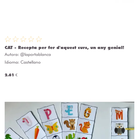
CAT - Recepta per fer d'aquest curs, un any genial!
Autora:
@laportablanca
Idioma: Castellano
2.61 €