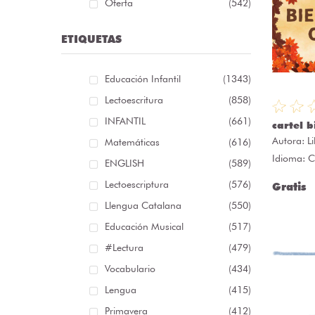
Oferta
(542)
ETIQUETAS
Educación Infantil
(1343)
Lectoescritura
(858)
INFANTIL
(661)
cartel 
Autora:
L
Matemáticas
(616)
Idioma: C
ENGLISH
(589)
Lectoescriptura
(576)
Gratis
Llengua Catalana
(550)
Educación Musical
(517)
#lectura
(479)
Vocabulario
(434)
Lengua
(415)
Primavera
(412)