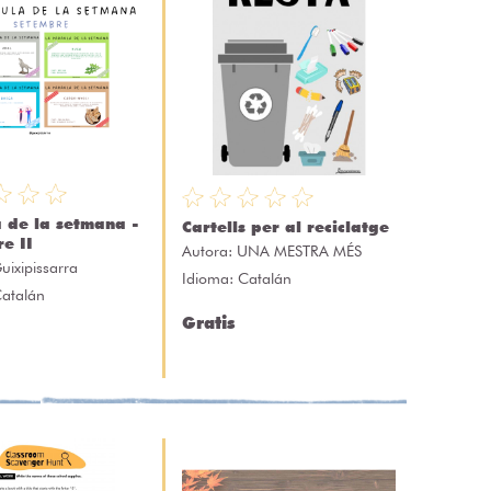
 de la setmana -
Cartells per al reciclatge
e II
Autora:
UNA MESTRA MÉS
uixipissarra
Idioma: Catalán
Catalán
Gratis