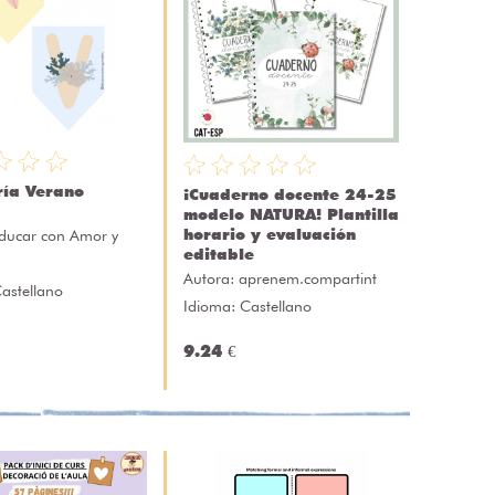
ría Verano
¡Cuaderno docente 24-25
modelo NATURA! Plantilla
horario y evaluación
ducar con Amor y
editable
Autora:
aprenem.compartint
astellano
Idioma: Castellano
9.24 €