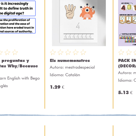
s preguntas y
Els numemonstres
PACK I
tas Why/Because
(DECOR
Autora:
mestradespecial
Autora:
m
Idioma: Catalán
earn English with Bego
Idioma: 
nglés
1.29 €
5.13 €