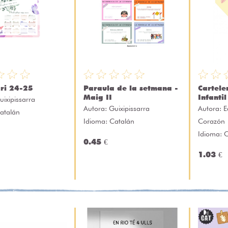
ri 24-25
Paraula de la setmana -
Cartele
Maig II
Infantil
uixipissarra
Autora:
Guixipissarra
Autora:
E
atalán
Idioma: Catalán
Corazón
Idioma: C
0.45 €
1.03 €