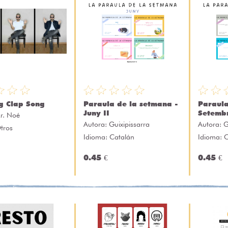
g Clap Song
Paraula de la setmana -
Paraula
Juny II
Setembr
r. Noé
Autora:
Guixipissarra
Autora:
G
tros
Idioma: Catalán
Idioma: 
0.45 €
0.45 €