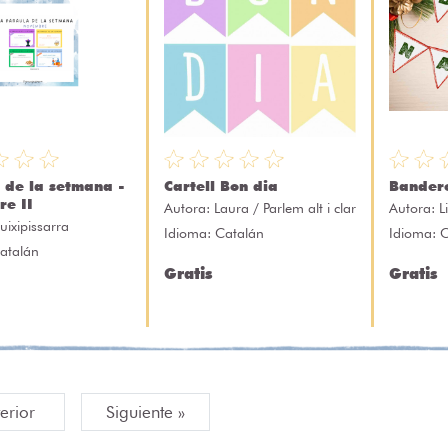
 de la setmana -
Cartell Bon dia
Bander
e II
Autora:
Laura / Parlem alt i clar
Autora:
L
uixipissarra
Idioma: Catalán
Idioma: 
atalán
Gratis
Gratis
terior
Siguiente »