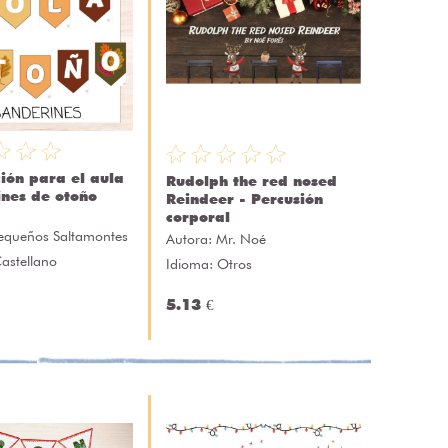
ión para el aula
Rudolph the red nosed
nes de otoño
Reindeer - Percusión
corporal
equeños Saltamontes
Autora:
Mr. Noé
astellano
Idioma: Otros
5.13 €