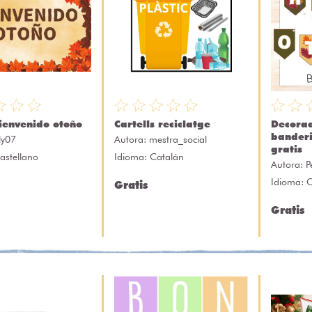
bienvenido otoño
Cartells reciclatge
Decorac
banderi
ily07
Autora:
mestra_social
gratis
astellano
Idioma: Catalán
Autora:
P
Idioma: C
Gratis
Gratis