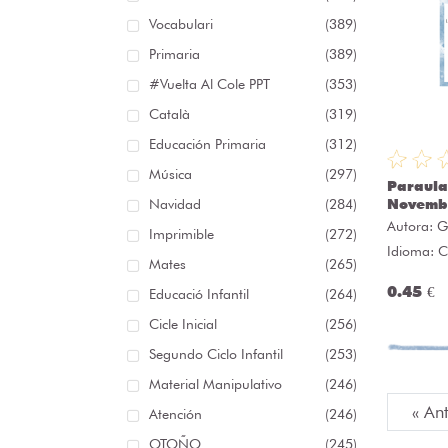
Vocabulari
(389)
Primaria
(389)
#Vuelta Al Cole PPT
(353)
Català
(319)
Educación Primaria
(312)
Música
(297)
Paraula
Navidad
(284)
Novembr
Autora:
G
Imprimible
(272)
Idioma: C
Mates
(265)
0.45 €
Educació Infantil
(264)
Cicle Inicial
(256)
Segundo Ciclo Infantil
(253)
Material Manipulativo
(246)
« An
Atención
(246)
OTOÑO
(245)