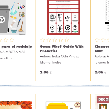
 para el reciclaje
Guess Who? Guide With
Classro
Phonetics
hunt
NA MESTRA MÉS
Autora:
Iruka Ochi Vinaixa
Autora:
A
astellano
Idioma: Inglés
Idioma: I
2.06 €
2.06 €