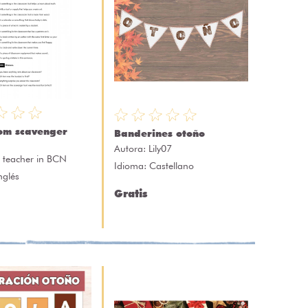
om scavenger
Banderines otoño
Autora:
Lily07
 teacher in BCN
Idioma: Castellano
nglés
Gratis