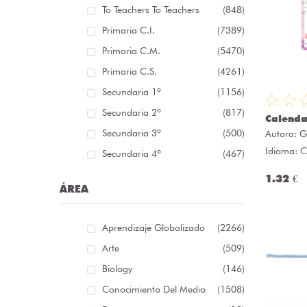
To Teachers To Teachers
(848)
Primaria C.I.
(7389)
Primaria C.M.
(5470)
Primaria C.S.
(4261)
Secundaria 1º
(1156)
Secundaria 2º
(817)
Calenda
Secundaria 3º
(500)
Autora:
G
Idioma: C
Secundaria 4º
(467)
1.32 €
ÁREA
Aprendizaje Globalizado
(2266)
Arte
(509)
Biology
(146)
Conocimiento Del Medio
(1508)