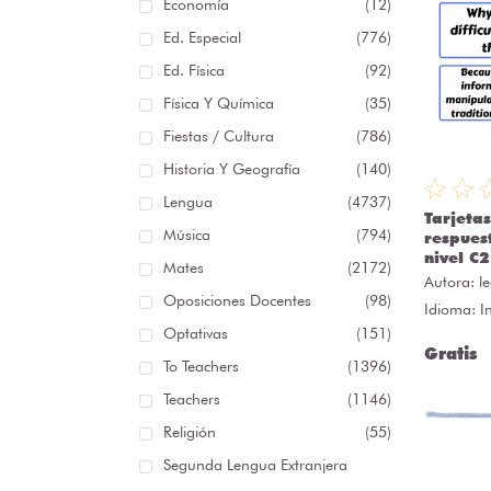
Economía
(12)
Ed. Especial
(776)
Ed. Física
(92)
Física Y Química
(35)
Fiestas / Cultura
(786)
Historia Y Geografía
(140)
Lengua
(4737)
Tarjeta
Música
(794)
respues
nivel C2
Mates
(2172)
Autora:
l
Oposiciones Docentes
(98)
Idioma: I
Optativas
(151)
Gratis
To Teachers
(1396)
Teachers
(1146)
Religión
(55)
Segunda Lengua Extranjera