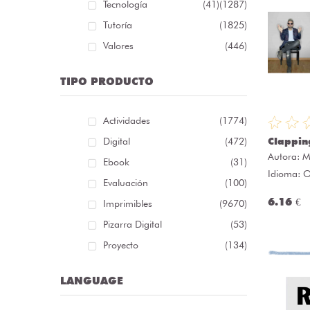
Tecnología
(41)
(1287)
Tutoría
(1825)
Valores
(446)
TIPO PRODUCTO
Actividades
(1774)
Digital
(472)
Clappin
Autora:
M
Ebook
(31)
Idioma: O
Evaluación
(100)
6.16 €
Imprimibles
(9670)
Pizarra Digital
(53)
Proyecto
(134)
LANGUAGE