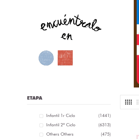
nfografía sobre las distintas clases de palabras /
nfografía sobre as distintas clases de palabras [...]
r:
librosolvidados
ioma: Castellano
.13 €
ETAPA
Infantil 1r Ciclo
(1441)
Infantil 2º Ciclo
(6313)
Others Others
(475)