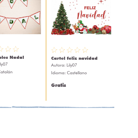
oles Nadal
Cartel feliz navidad
ily07
Autora:
Lily07
Catalán
Idioma: Castellano
Gratis