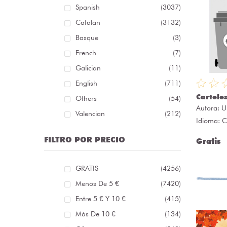
Spanish
(3037)
Catalan
(3132)
Basque
(3)
French
(7)
Galician
(11)
English
(711)
Carteles
Others
(54)
Autora:
U
Valencian
(212)
Idioma: C
FILTRO POR PRECIO
Gratis
GRATIS
(4256)
Menos De 5 €
(7420)
Entre 5 € Y 10 €
(415)
Más De 10 €
(134)