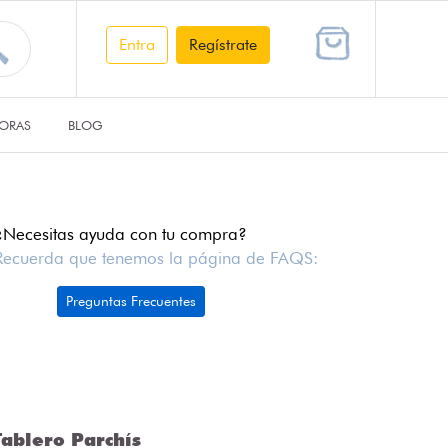
Entra
Regístrate
ORAS
BLOG
¿Necesitas ayuda con tu compra?
Recuerda que tenemos la página de FAQS:
Preguntas Frecuentes
ablero Parchís