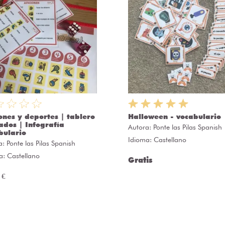
iones y deportes | tablero
Halloween - vocabulario
ados | Infografía
Autora:
Ponte las Pilas Spanish
bulario
Idioma: Castellano
a:
Ponte las Pilas Spanish
a: Castellano
Gratis
 €