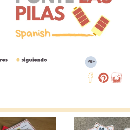
res
0
siguiendo
PRE