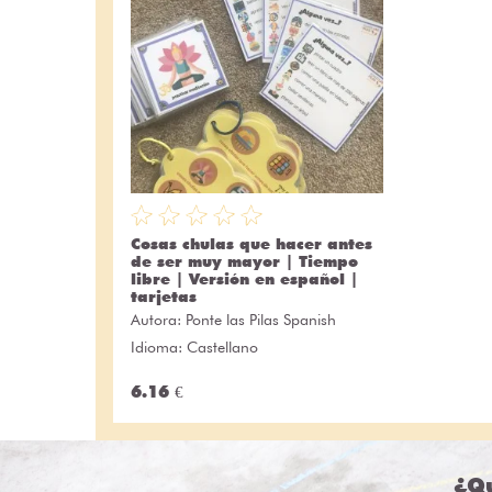
Cosas chulas que hacer antes
de ser muy mayor | Tiempo
libre | Versión en español |
tarjetas
Autora:
Ponte las Pilas Spanish
Idioma: Castellano
6.16 €
¿Qu