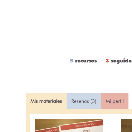
5
recursos
3
seguido
Mis materiales
Reseñas (3)
Mi perfil