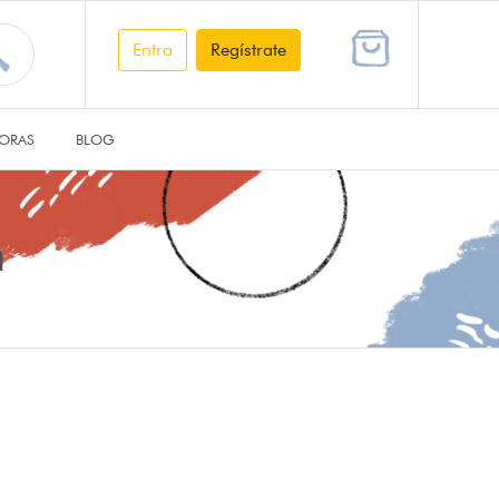
Entra
Regístrate
ORAS
BLOG
h