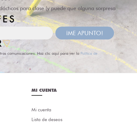
idácticos para clase (y puede que alguna sorpresa
¡ME APUNTO!
tras comunicaciones. Haz clic aquí para ver la
Política de
MI CUENTA
Mi cuenta
Lista de deseos