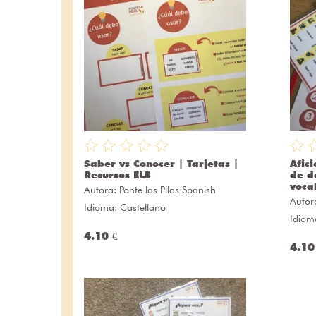
Saber vs Conocer | Tarjetas |
Afic
Recursos ELE
de d
voca
Autora:
Ponte las Pilas Spanish
Autor
Idioma: Castellano
Idiom
4.10 €
4.10