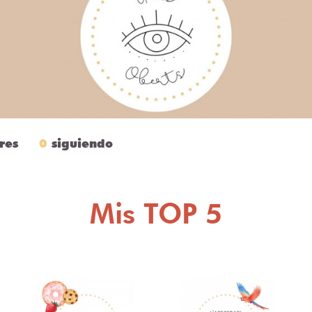
res
0
siguiendo
Mis TOP 5