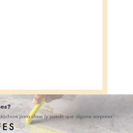
des?
idácticos para clase (y puede que alguna sorpresa