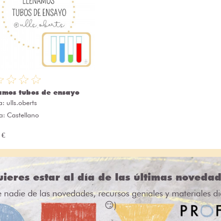
amos tubos de ensayo
a:
ulls.oberts
a: Castellano
 €
ieres estar al día de las últimas noveda
e nadie de las novedades, recursos geniales y materiales d
😏)