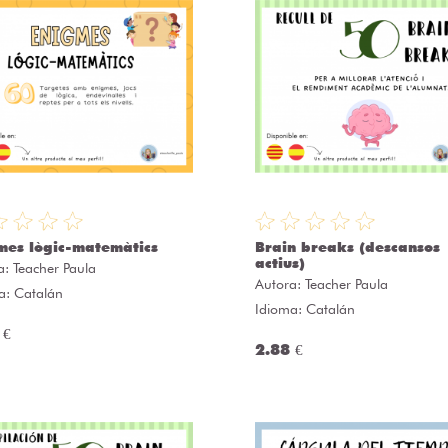
mes lògic-matemàtics
Brain breaks (descansos
actius)
a:
Teacher Paula
Autora:
Teacher Paula
a: Catalán
Idioma: Catalán
 €
2.88 €