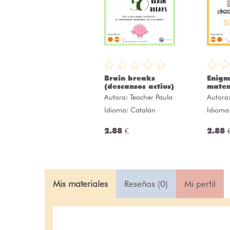
Brain breaks
Enigm
(descansos actius)
matem
Autora:
Teacher Paula
Autora
Idioma: Catalán
Idioma
2.88 €
2.88 
Mis materiales
Reseñas (0)
Mi perfil