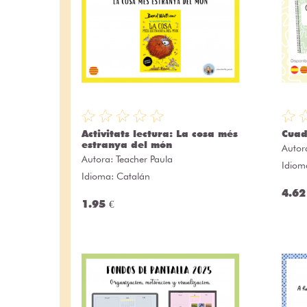
Activitats lectura: La cosa més
Cuad
estranya del món
Autor
Autora:
Teacher Paula
Idiom
Idioma: Catalán
4.62
1.95 €