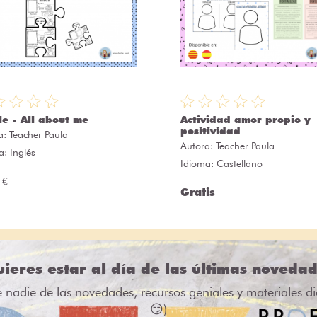
le - All about me
Actividad amor propio y
positividad
a:
Teacher Paula
Autora:
Teacher Paula
a: Inglés
Idioma: Castellano
 €
Gratis
ieres estar al día de las últimas noveda
e nadie de las novedades, recursos geniales y materiales d
😏)