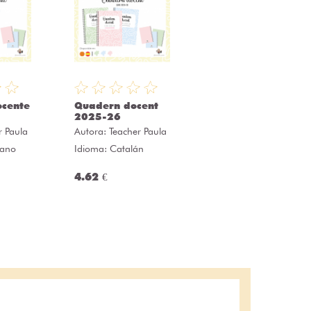
ocente
Quadern docent
2025-26
r Paula
Autora:
Teacher Paula
lano
Idioma: Catalán
4.62 €