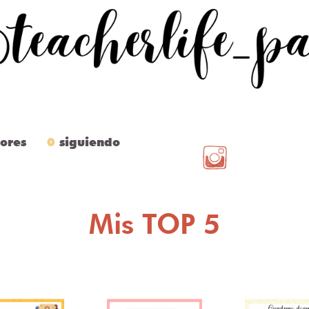
ores
0
siguiendo
Mis TOP 5