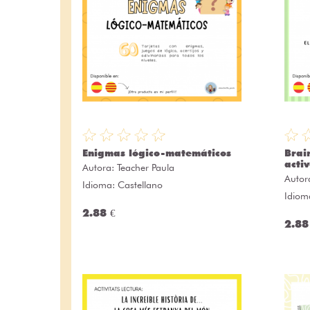
Enigmas lógico-matemáticos
Brai
activ
Autora:
Teacher Paula
Autor
Idioma: Castellano
Idiom
2.88 €
2.88