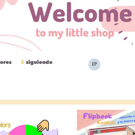
ores
2
siguiendo
EP