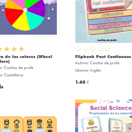
ta de los colores (Wheel
Flipbook Past Continuous
lors)
Autora:
Cositas de profe
a:
Cositas de profe
Idioma: Inglés
a: Castellano
1.65 €
is