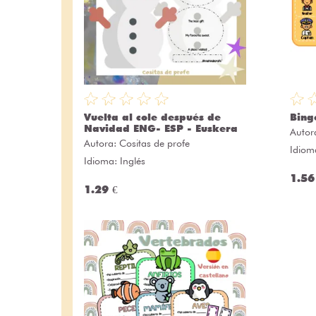
Vuelta al cole después de
Bing
Navidad ENG- ESP - Euskera
Autor
Autora:
Cositas de profe
Idiom
Idioma: Inglés
1.56
1.29 €