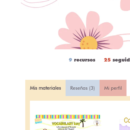
9
recursos
25
seguid
Mis materiales
Reseñas (3)
Mi perfil