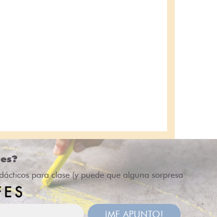
des?
idácticos para clase (y puede que alguna sorpresa
¡ME APUNTO!