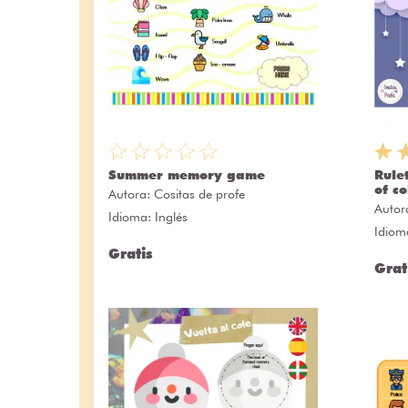
Summer memory game
Rule
of co
Autora:
Cositas de profe
Autor
Idioma: Inglés
Idiom
Gratis
Grat