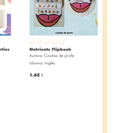
rties
Nutrients Flipbook
Autora:
Cositas de profe
Idioma: Inglés
1.65 €