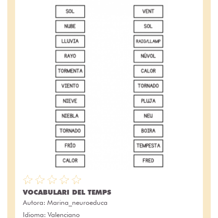
VOCABULARI DEL TEMPS
Autora:
Marina_neuroeduca
Idioma: Valenciano