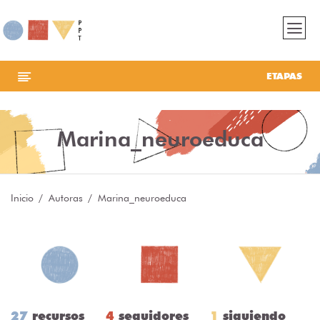
ETAPAS
Marina_neuroeduca
Inicio
Autoras
Marina_neuroeduca
27
recursos
4
seguidores
1
siguiendo