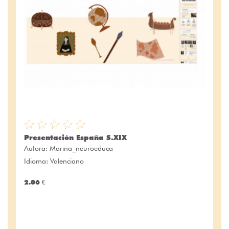
Presentación España S.XIX
Autora:
Marina_neuroeduca
Idioma: Valenciano
2.06 €