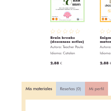
Brain breaks
Enigm
(descansos actius)
matem
Autora:
Teacher Paula
Autora
Idioma: Catalan
Idioma
2.88 €
2.88 
Mis materiales
Reseñas (0)
Mi perfil