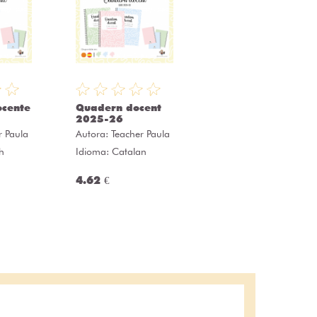
ocente
Quadern docent
2025-26
r Paula
Autora:
Teacher Paula
h
Idioma: Catalan
4.62 €