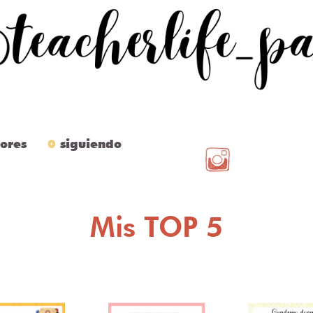
ores
0
siguiendo
Mis TOP 5