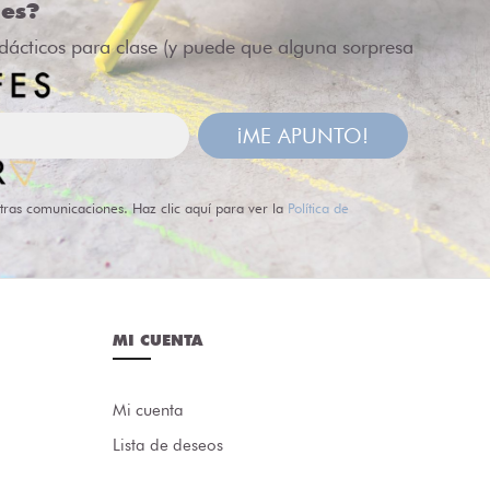
des?
idácticos para clase (y puede que alguna sorpresa
¡ME APUNTO!
tras comunicaciones. Haz clic aquí para ver la
Política de
MI CUENTA
Mi cuenta
Lista de deseos