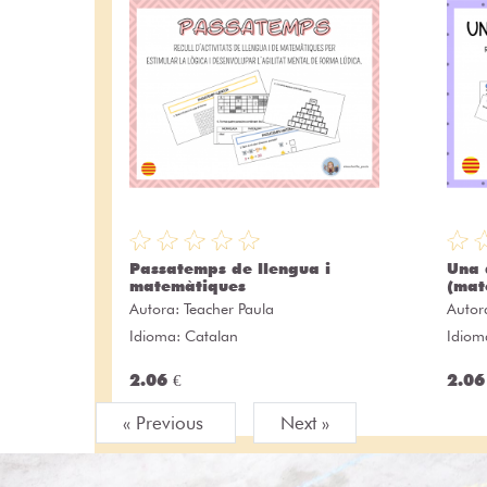
Passatemps de llengua i
Una 
matemàtiques
(mat
Autora:
Teacher Paula
Autor
Idioma: Catalan
Idiom
2.06 €
2.06
« Previous
Next »