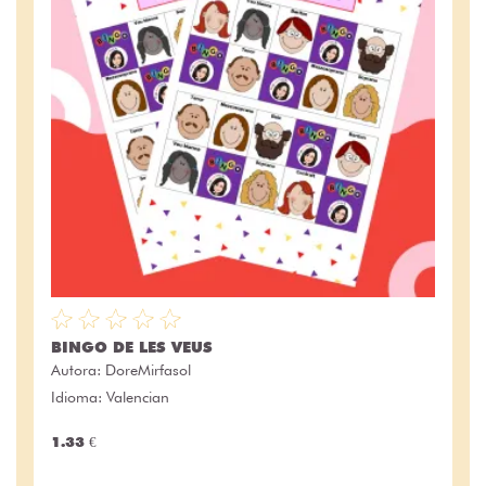
BINGO DE LES VEUS
Autora:
DoreMirfasol
Idioma: Valencian
1.33 €