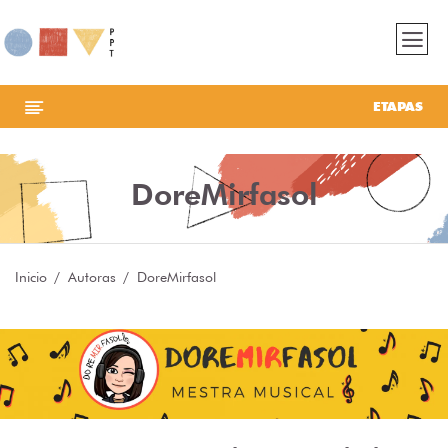
ETAPAS
DoreMirfasol
Inicio
Autoras
DoreMirfasol