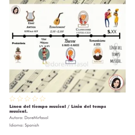
Línea del tiempo musical / Línia del temps
musical.
Autora:
DoreMirfasol
Idioma: Spanish