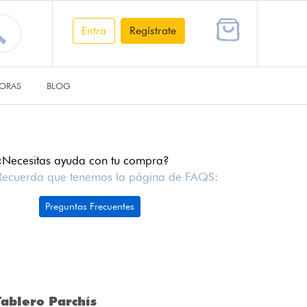
Entra
Regístrate
ORAS
BLOG
¿Necesitas ayuda con tu compra?
Recuerda que tenemos la página de FAQS:
Preguntas Frecuentes
ablero Parchís