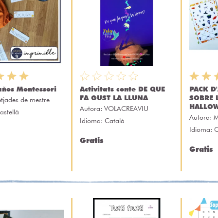
ños Montessori
Activitats conte DE QUE
PACK D'
FA GUST LA LLUNA
SOBRE 
etjades de mestre
HALLOW
Autora:
VOLACREAVIU
astellà
Autora:
M
Idioma: Català
Idioma: 
Gratis
Gratis