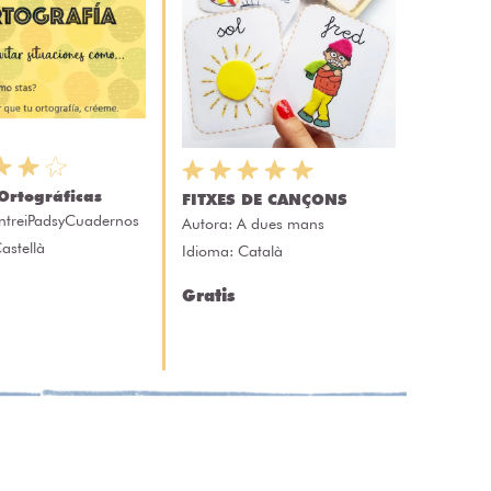
Ortográficas
FITXES DE CANÇONS
ntreiPadsyCuadernos
Autora:
A dues mans
astellà
Idioma: Català
Gratis