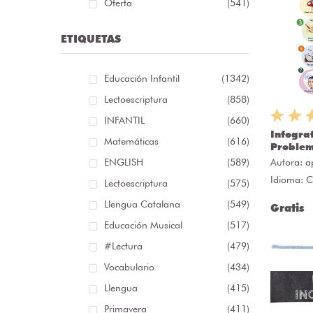
Oferta
(541)
ETIQUETAS
Educación Infantil
(1342)
Lectoescriptura
(858)
INFANTIL
(660)
Infogra
Matemáticas
(616)
Proble
ENGLISH
(589)
Autora:
a
Idioma: C
Lectoescriptura
(575)
Llengua Catalana
(549)
Gratis
Educación Musical
(517)
#lectura
(479)
Vocabulario
(434)
Llengua
(415)
Primavera
(411)