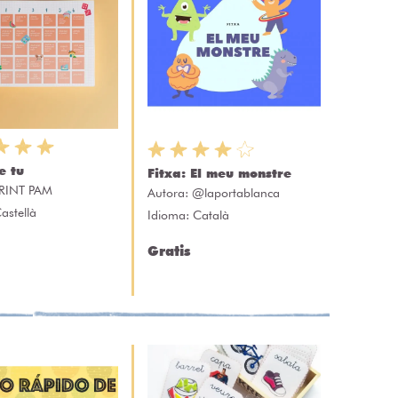
e tu
Fitxa: El meu monstre
RINT PAM
Autora:
@laportablanca
astellà
Idioma: Català
Gratis