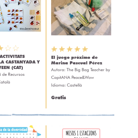
ACTIVITATS
El juego próximo de
LA CASTANYADA Y
Marina Pascual Pérez
EEN (CAT)
Autora:
The Big Bag Teacher by
 de Recursos
CapitANA Peace&Wow
Català
Idioma: Castellà
Gratis