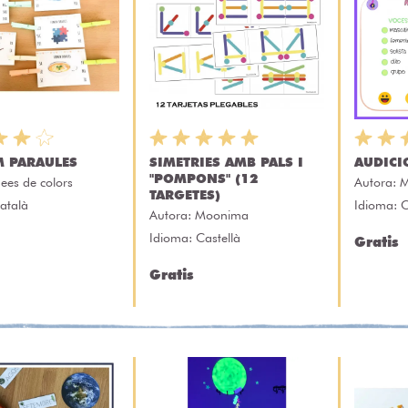
 PARAULES
SIMETRIES AMB PALS I
AUDICI
"POMPONS" (12
dees de colors
Autora:
M
TARGETES)
atalà
Idioma: C
Autora:
Moonima
Idioma: Castellà
Gratis
Gratis