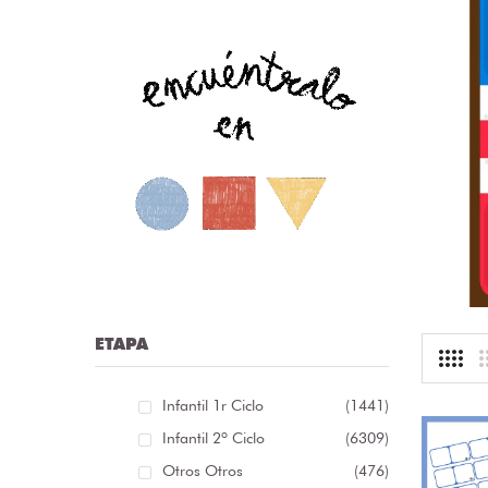
nfografía sobre las distintas clases de palabras /
nfografía sobre as distintas clases de palabras [...]
r:
librosolvidados
ioma: Castellà
.13 €
ETAPA
Infantil 1r Ciclo
(1441)
Infantil 2º Ciclo
(6309)
Otros Otros
(476)