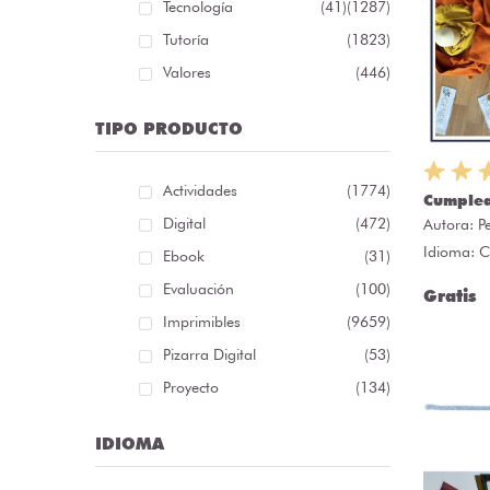
Tecnología
(41)
(1287)
Tutoría
(1823)
Valores
(446)
TIPO PRODUCTO
Actividades
(1774)
Cumplea
Digital
(472)
Autora:
P
Idioma: C
Ebook
(31)
Evaluación
(100)
Gratis
Imprimibles
(9659)
Pizarra Digital
(53)
Proyecto
(134)
IDIOMA