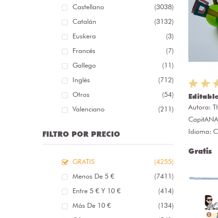
Castellano
(3038)
Catalán
(3132)
Euskera
(3)
Francés
(7)
Gallego
(11)
Inglés
(712)
Otros
(54)
Editabl
Autora:
T
Valenciano
(211)
CapitAN
Idioma: C
FILTRO POR PRECIO
Gratis
GRATIS
(4255)
Menos De 5 €
(7411)
Entre 5 € Y 10 €
(414)
Más De 10 €
(134)