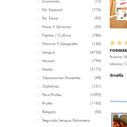
Economía
(12)
Ed. Especial
(776)
Ed. Física
(92)
Física Y Química
(35)
Fiestas / Cultura
(786)
Historia Y Geografía
(140)
FORMEM
Lengua
(4733)
Autora:
I
Música
(794)
Idioma: C
Mates
(2172)
Gratis
Oposiciones Docentes
(98)
Optativas
(151)
Para Profes
(1392)
Profes
(1145)
Religión
(55)
Segunda Lengua Extranjera