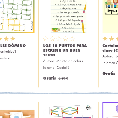
LLES DÒMINO
LOS 10 PUNTOS PARA
Cartele
ESCRIBIR UN BUEN
clase (
estralitza't
TEXTO
Autora:
L
astellà
Autora:
Maleta de colors
Idioma: C
Idioma: Castellà
Gratis
Gratis
0.30 €