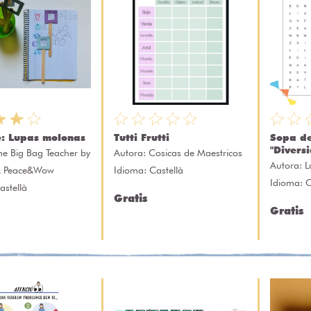
e: Lupas molonas
Tutti Frutti
Sopa de
"Divers
he Big Bag Teacher by
Autora:
Cosicas de Maestricos
Autora:
L
A Peace&Wow
Idioma: Castellà
Idioma: C
astellà
Gratis
Gratis