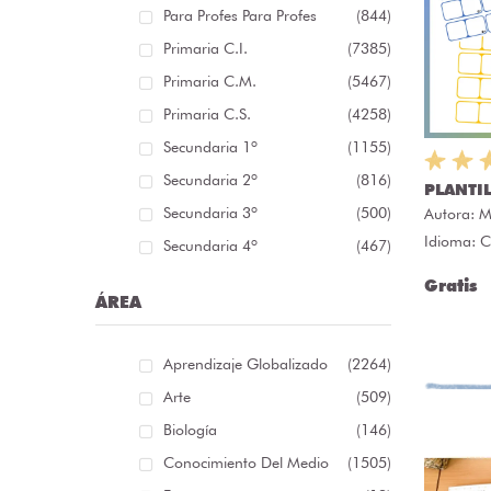
Para Profes Para Profes
(844)
Primaria C.I.
(7385)
Primaria C.M.
(5467)
Primaria C.S.
(4258)
Secundaria 1º
(1155)
Secundaria 2º
(816)
PLANTI
Secundaria 3º
(500)
Autora:
M
Idioma: C
Secundaria 4º
(467)
Gratis
ÁREA
Aprendizaje Globalizado
(2264)
Arte
(509)
Biología
(146)
Conocimiento Del Medio
(1505)