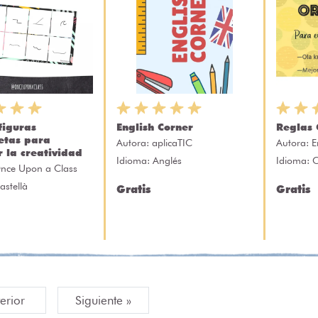
figuras
English Corner
Reglas 
etas para
Autora:
aplicaTIC
Autora:
E
r la creatividad
Idioma: Anglés
Idioma: C
nce Upon a Class
astellà
Gratis
Gratis
terior
Siguiente »