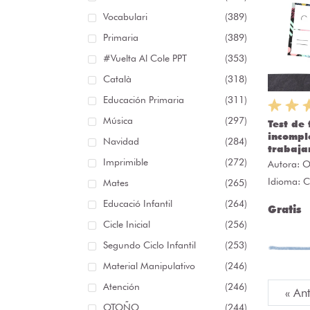
Vocabulari
(389)
Primaria
(389)
#Vuelta Al Cole PPT
(353)
Català
(318)
Educación Primaria
(311)
Música
(297)
Test de 
incompl
Navidad
(284)
trabaja
Imprimible
(272)
Autora:
O
Idioma: C
Mates
(265)
Educació Infantil
(264)
Gratis
Cicle Inicial
(256)
Segundo Ciclo Infantil
(253)
Material Manipulativo
(246)
Atención
(246)
« An
OTOÑO
(244)