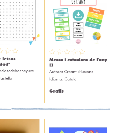
 letras
Mesos i estacions de l'any
idad"
EI
aclasedehacheyuve
Autora:
Creant il·lusions
astellà
Idioma: Català
Gratis