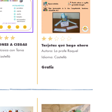
ONES A CIEGAS
Tarjetas qué hago ahora
úsica con Tania
Autora:
La profe Raquel
astellà
Idioma: Castellà
Gratis