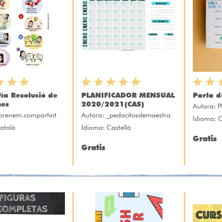
fía Resolució de
PLANIFICADOR MENSUAL
Parla d
mes
2020/2021(CAS)
Autora:
P
prenem.compartint
Autora:
_pedacitosdemaestra
Idioma: C
atalà
Idioma: Castellà
Gratis
Gratis