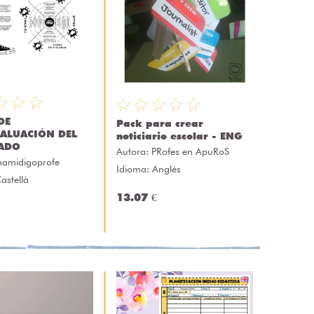
DE
Pack para crear
ALUACIÓN DEL
noticiario escolar - ENG
ADO
Autora:
PRofes en ApuRoS
amidigoprofe
Idioma: Anglés
astellà
13.07 €