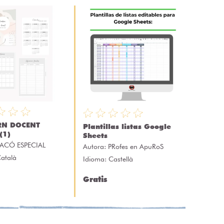
RN DOCENT
Plantillas listas Google
(1)
Sheets
ACÓ ESPECIAL
Autora:
PRofes en ApuRoS
Català
Idioma: Castellà
Gratis