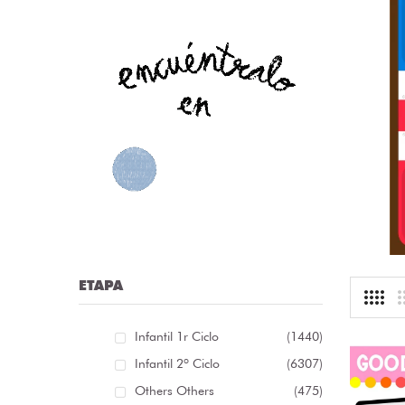
nfografía sobre las distintas clases de palabras /
nfografía sobre as distintas clases de palabras [...]
r:
librosolvidados
ioma: Castellà
.13 €
ETAPA
Infantil 1r Ciclo
(1440)
Infantil 2º Ciclo
(6307)
Others Others
(475)