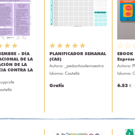
IEMBRE - DÍA
PLANIFICADOR SEMANAL
EBOOK 
ACIONAL DE LA
(CAS)
Expréss
ACIÓN DE LA
Autora:
_pedacitosdemaestra
Autora:
P
CIA CONTRA LA
Idioma: Castellà
Idioma: C
uyprofe
Gratis
6.53 €
astellà