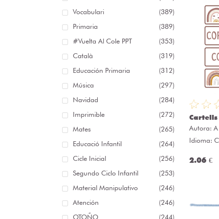
Vocabulari
(389)
Primaria
(389)
#Vuelta Al Cole PPT
(353)
Català
(319)
Educación Primaria
(312)
Música
(297)
Navidad
(284)
Imprimible
(272)
Cartells
Autora:
A
Mates
(265)
Idioma: C
Educació Infantil
(264)
Cicle Inicial
(256)
2.06 €
Segundo Ciclo Infantil
(253)
Material Manipulativo
(246)
Atención
(246)
OTOÑO
(244)