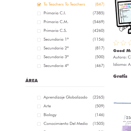
To Teachers To Teachers
(847)
Primaria C.I.
(7385)
Primaria C.M.
(5469)
Primaria C.S.
(4260)
Secundaria 1º
(1156)
Secundaria 2º
(817)
Good Mo
Secundaria 3º
(500)
Autora:
C
Idioma: A
Secundaria 4º
(467)
Gratis
ÁREA
Aprendizaje Globalizado
(2265)
Arte
(509)
Biology
(146)
Conocimiento Del Medio
(1505)