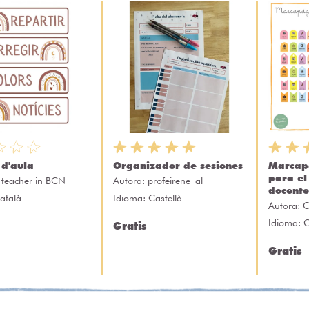
 d'aula
Organizador de sesiones
Marcap
para el
 teacher in BCN
Autora:
profeirene_al
docente
atalà
Idioma: Castellà
Autora:
C
Idioma: C
Gratis
Gratis