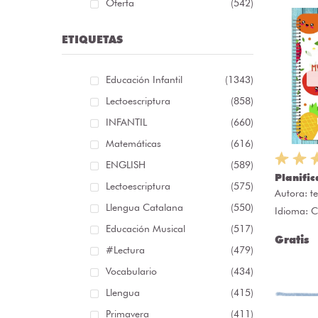
Oferta
(542)
ETIQUETAS
Educación Infantil
(1343)
Lectoescriptura
(858)
INFANTIL
(660)
Matemáticas
(616)
ENGLISH
(589)
Planific
Lectoescriptura
(575)
Autora:
t
Llengua Catalana
(550)
Idioma: C
Educación Musical
(517)
Gratis
#lectura
(479)
Vocabulario
(434)
Llengua
(415)
Primavera
(411)