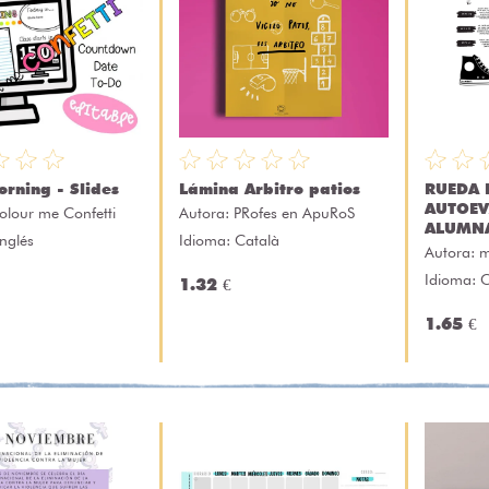
rning - Slides
Lámina Arbitro patios
RUEDA 
AUTOEV
olour me Confetti
Autora:
PRofes en ApuRoS
ALUMN
nglés
Idioma: Català
Autora:
m
Idioma: C
1.32 €
1.65 €