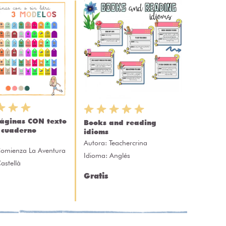
áginas CON texto
Books and reading
 cuaderno
idioms
Autora:
Teachercrina
omienza La Aventura
Idioma: Anglés
astellà
Gratis