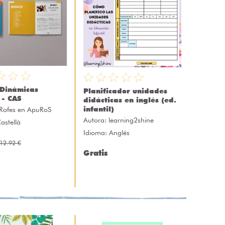
Dinámicas
Planificador unidades
 - CAS
didácticas en inglés (ed.
infantil)
Rofes en ApuRoS
Autora:
learning2shine
astellà
Idioma: Anglés
12.92 €
Gratis