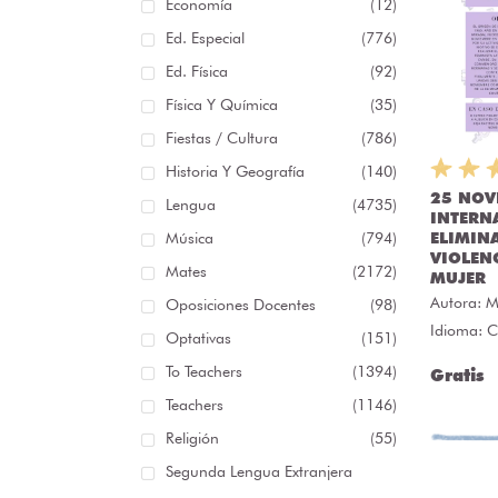
Economía
(12)
Ed. Especial
(776)
Ed. Física
(92)
Física Y Química
(35)
Fiestas / Cultura
(786)
Historia Y Geografía
(140)
25 NOV
Lengua
(4735)
INTERN
Música
(794)
ELIMIN
VIOLEN
Mates
(2172)
MUJER
Autora:
M
Oposiciones Docentes
(98)
Idioma: C
Optativas
(151)
To Teachers
(1394)
Gratis
Teachers
(1146)
Religión
(55)
Segunda Lengua Extranjera