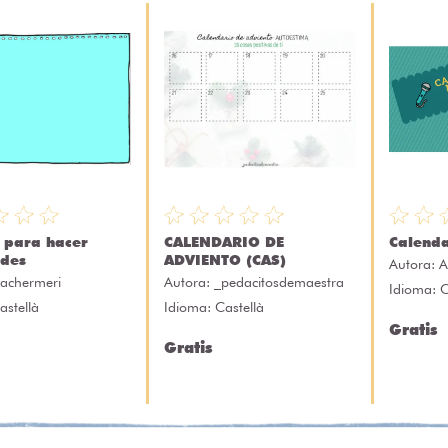
s para hacer
CALENDARIO DE
Calenda
ades
ADVIENTO (CAS)
Autora:
A
eachermeri
Autora:
_pedacitosdemaestra
Idioma: C
astellà
Idioma: Castellà
Gratis
Gratis