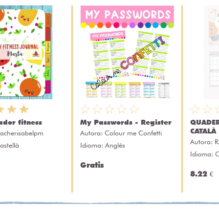
ador fitness
My Passwords - Register
QUADE
CATALÀ 
eacherisabelpm
Autora:
Colour me Confetti
Autora:
R
astellà
Idioma: Anglés
Idioma: 
Gratis
8.22 €