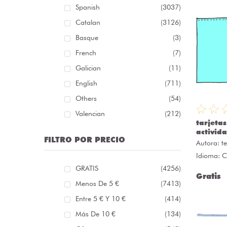
Spanish
(3037)
Catalan
(3126)
Basque
(3)
French
(7)
Galician
(11)
English
(711)
Others
(54)
Valencian
(212)
tarjeta
activid
FILTRO POR PRECIO
Autora:
t
Idioma: C
GRATIS
(4256)
Gratis
Menos De 5 €
(7413)
Entre 5 € Y 10 €
(414)
Más De 10 €
(134)