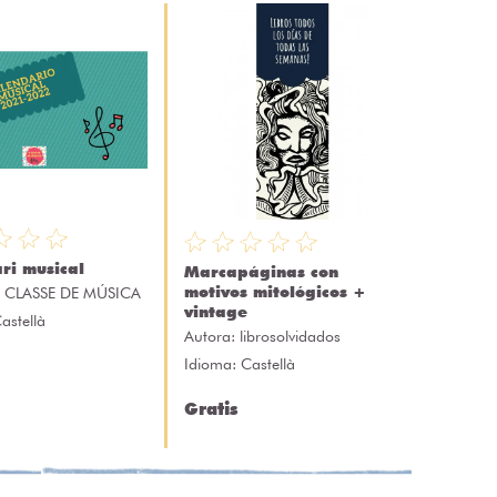
ri musical
Marcapáginas con
motivos mitológicos +
 CLASSE DE MÚSICA
vintage
astellà
Autora:
librosolvidados
Idioma: Castellà
Gratis