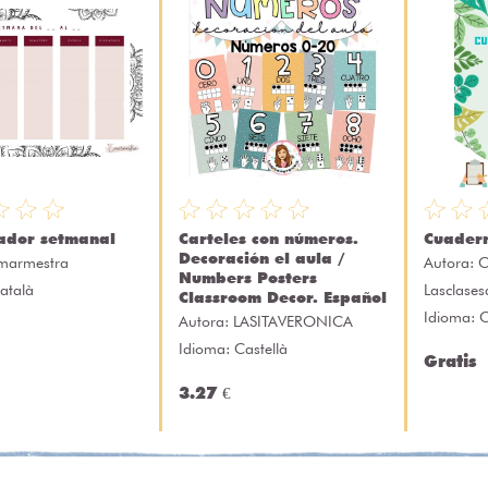
cador setmanal
Carteles con números.
Cuader
Decoración el aula /
marmestra
Autora:
C
Numbers Posters
atalà
Lasclase
Classroom Decor. Español
Idioma: C
Autora:
LASITAVERONICA
Idioma: Castellà
Gratis
3.27 €