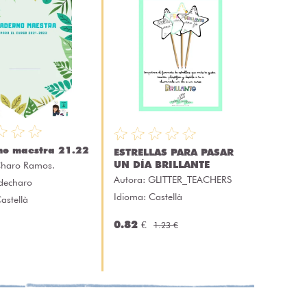
no maestra 21.22
ESTRELLAS PARA PASAR
UN DÍA BRILLANTE
haro Ramos.
Autora:
GLITTER_TEACHERS
sdecharo
Idioma: Castellà
astellà
0.82 €
1.23 €