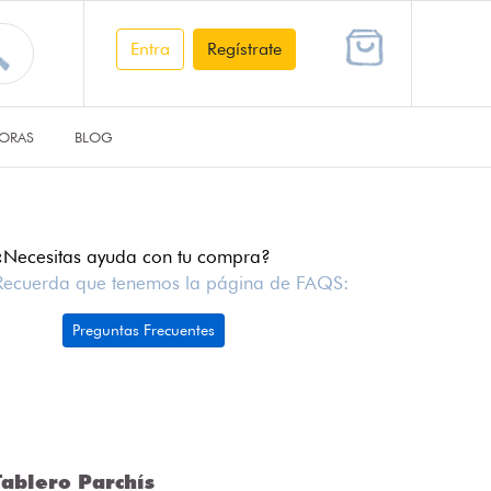
Entra
Regístrate
ORAS
BLOG
¿Necesitas ayuda con tu compra?
Recuerda que tenemos la página de FAQS:
Preguntas Frecuentes
ablero Parchís