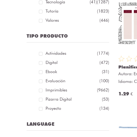
Tecnología
(41)
(1287)
Tutoría
(1823)
Valores
(446)
TIPO PRODUCTO
Actividades
(1774)
Digital
(472)
Planifi
Ebook
(31)
Autora:
E
Evaluación
(100)
Idioma: C
Imprimibles
(9662)
1.29 €
Pizarra Digital
(53)
Proyecto
(134)
LANGUAGE