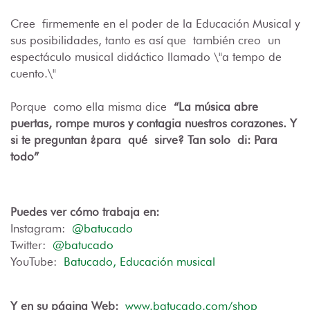
Cre
e
firmemente en el poder de la Educación Musical y
sus posibilidades, tanto es así que
también creo
un
espectáculo musical didáctico llamado \"a tempo de
cuento.\"
Porque como ella misma dice
“La música abre
puertas, rompe muros y contagia nuestros corazones. Y
si te preguntan ¿para
qué
sirve? Tan solo
di: Para
todo”
Puedes ver cómo trabaja en:
Instagram:
@batucado
Twitter:
@
batucado
YouTube
:
Batucado, Educación musical
Y en su página Web:
www.batucado.com
/shop