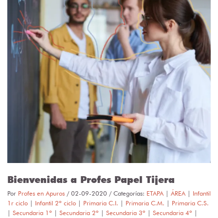
Bienvenidas a Profes Papel Tijera
Por
Profes en Apuros
/
02-09-2020
/ Categorías:
ETAPA
|
ÁREA
|
Infantil
1r ciclo
|
Infantil 2º ciclo
|
Primaria C.I.
|
Primaria C.M.
|
Primaria C.S.
|
Secundaria 1º
|
Secundaria 2º
|
Secundaria 3º
|
Secundaria 4º
|