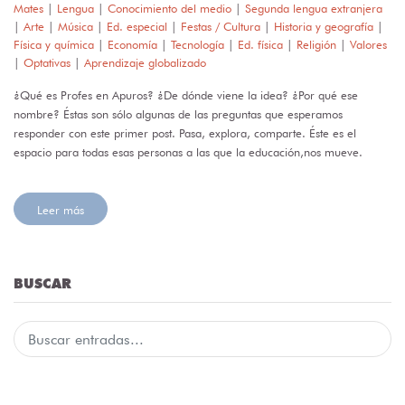
Mates
|
Lengua
|
Conocimiento del medio
|
Segunda lengua extranjera
|
Arte
|
Música
|
Ed. especial
|
Festas / Cultura
|
Historia y geografía
|
Física y química
|
Economía
|
Tecnología
|
Ed. física
|
Religión
|
Valores
|
Optativas
|
Aprendizaje globalizado
¿Qué es Profes en Apuros? ¿De dónde viene la idea? ¿Por qué ese
nombre? Éstas son sólo algunas de las preguntas que esperamos
responder con este primer post. Pasa, explora, comparte. Éste es el
espacio para todas esas personas a las que la educación,nos mueve.
Leer más
BUSCAR