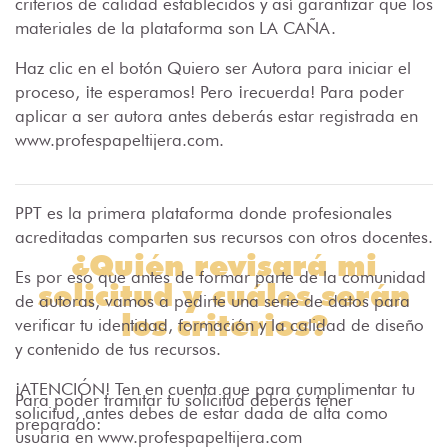
criterios de calidad establecidos y así garantizar que los
materiales de la plataforma son LA CAÑA.
Haz clic en el botón Quiero ser Autora para iniciar el
proceso, ¡te esperamos! Pero ¡recuerda! Para poder
aplicar a ser autora antes deberás estar registrada en
www.profespapeltijera.com.
PPT es la primera plataforma donde profesionales
acreditadas comparten sus recursos con otros docentes.
¿Quién revisará mi
Es por eso que antes de formar parte de la comunidad
solicitud y cuáles serán
de autoras, vamos a pedirte una serie de datos para
los criterios?
verificar tu identidad, formación y la calidad de diseño
y contenido de tus recursos.
¡ATENCIÓN! Ten en cuenta que para cumplimentar tu
Para poder tramitar tu solicitud deberás tener
solicitud, antes debes de estar dada de alta como
preparado:
usuaria en www.profespapeltijera.com