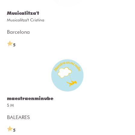
Musicalitza't
Musicalitza't Cristina
Barcelona
5
maestraenminube
S M
BALEARES
5