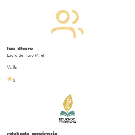
lau_dharo
Laura de Haro Miret
Valls
5
edukndo_conciencia