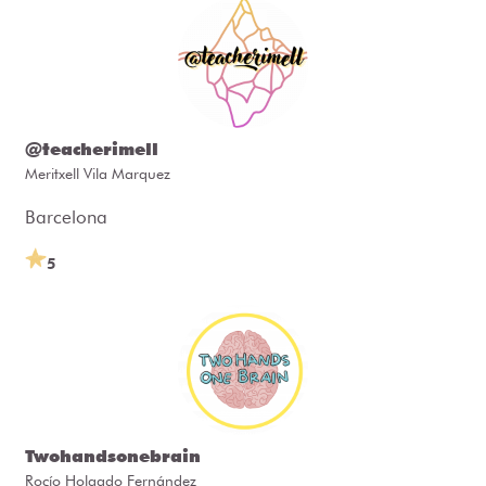
@teacherimell
Meritxell Vila Marquez
Barcelona
5
Twohandsonebrain
Rocío Holgado Fernández