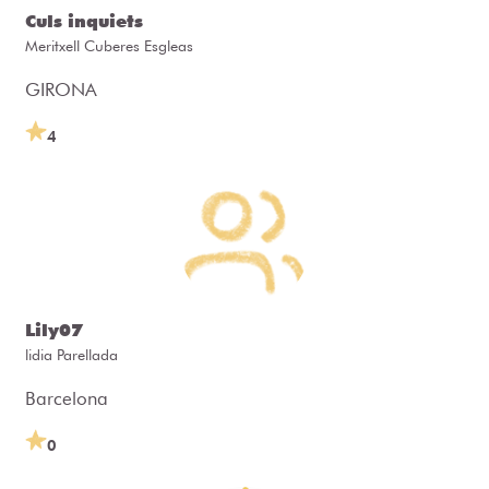
Culs inquiets
Meritxell Cuberes Esgleas
GIRONA
4
Lily07
lidia Parellada
Barcelona
0