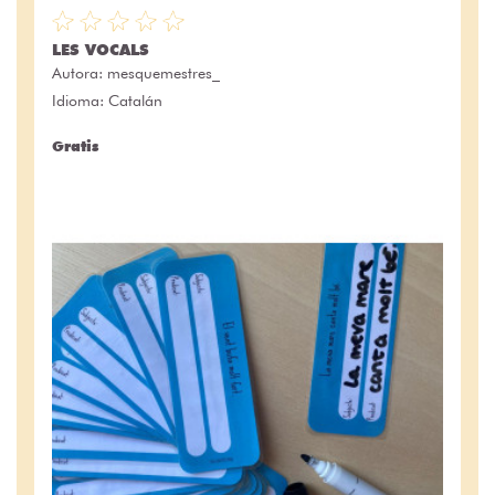
LES VOCALS
Autora:
mesquemestres_
Idioma: Catalán
Gratis