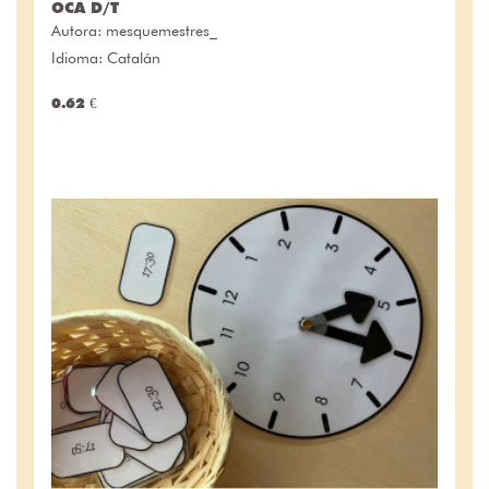
OCA D/T
Autora:
mesquemestres_
Idioma: Catalán
0.62 €