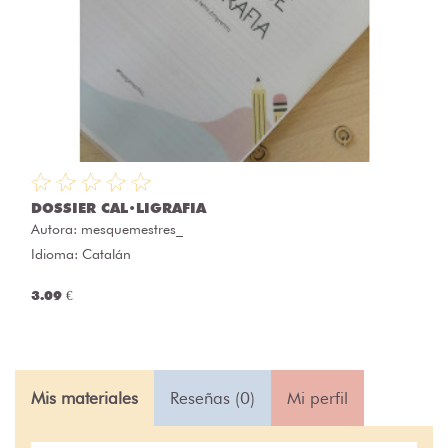
DOSSIER CAL•LIGRAFIA
Autora:
mesquemestres_
Idioma: Catalán
3.09 €
Mis materiales
Reseñas (0)
Mi perfil