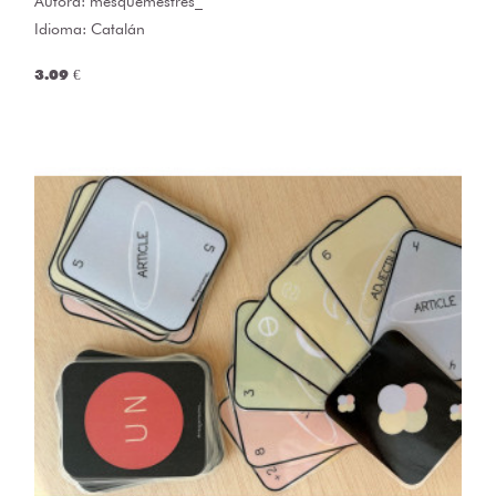
Autora:
mesquemestres_
Idioma: Catalán
3.09 €