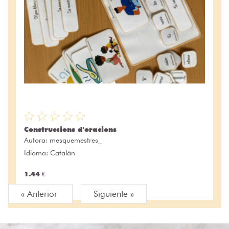
Construccions d'oracions
Autora:
mesquemestres_
Idioma: Catalán
1.44 €
« Anterior
Siguiente »