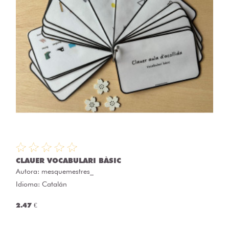
CLAUER VOCABULARI BÀSIC
Autora:
mesquemestres_
Idioma: Catalán
2.47 €