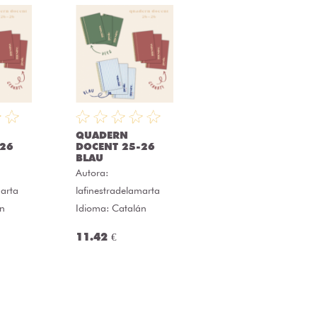
QUADERN
-26
DOCENT 25-26
BLAU
Autora:
marta
lafinestradelamarta
án
Idioma: Catalán
11.42 €