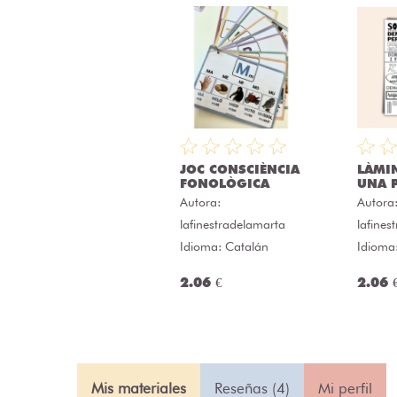
JOC CONSCIÈNCIA
LÀMI
FONOLÒGICA
UNA P
Autora:
Autora
lafinestradelamarta
lafines
Idioma: Catalán
Idioma
2.06 €
2.06 
Mis materiales
Reseñas (4)
Mi perfil