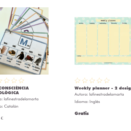
CONSCIÈNCIA
Weekly planner - 2 desig
OLÒGICA
Autora:
lafinestradelamarta
a:
lafinestradelamarta
Idioma: Inglés
a: Catalán
Gratis
 €