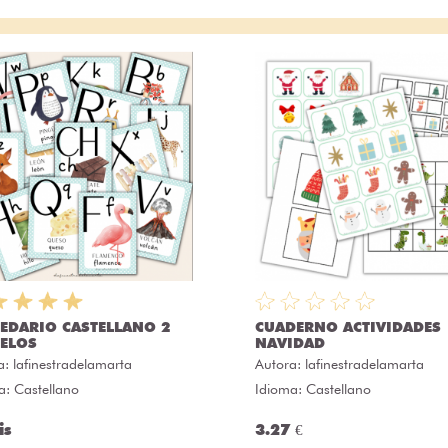
EDARIO CASTELLANO 2
CUADERNO ACTIVIDADES
ELOS
NAVIDAD
a:
lafinestradelamarta
Autora:
lafinestradelamarta
a: Castellano
Idioma: Castellano
is
3.27 €