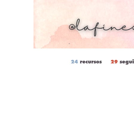
24
recursos
29
segu