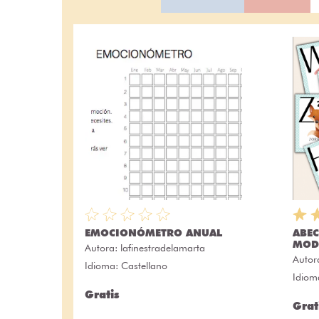
EMOCIONÓMETRO ANUAL
ABEC
MOD
Autora:
lafinestradelamarta
Autor
Idioma: Castellano
Idiom
Gratis
Grat