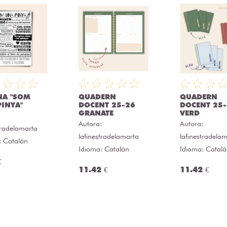
NA "SOM
QUADERN
QUADERN
INYA"
DOCENT 25-26
DOCENT 25
GRANATE
VERD
:
Autora:
Autora:
tradelamarta
lafinestradelamarta
lafinestradela
: Catalán
Idioma: Catalán
Idioma: Catal
€
11.42 €
11.42 €