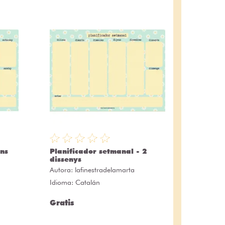
ns
Planificador setmanal - 2
dissenys
Autora:
lafinestradelamarta
Idioma: Catalán
Gratis