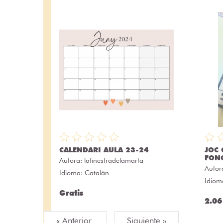
CALENDARI AULA 23-24
JOC 
FON
Autora:
lafinestradelamarta
Autor
Idioma: Catalán
Idiom
Gratis
2.06
« Anterior
Siguiente »