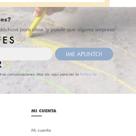
des?
idácticos para clase (y puede que alguna sorpresa
¡ME APUNTO!
tras comunicaciones. Haz clic aquí para ver la
Política de
MI CUENTA
Mi cuenta