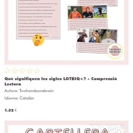
Què signifiquen les sigles LGTBIQ+? - Comprensió
Lectora
Autora:
Twohandsonebrain
Idioma: Catalán
1.32 €