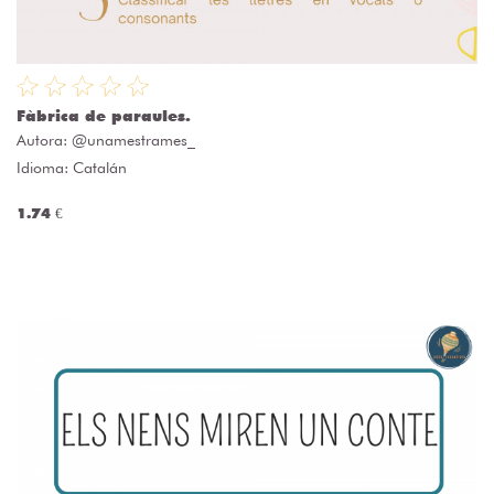
Fàbrica de paraules.
Autora:
@unamestrames_
Idioma: Catalán
1.74 €