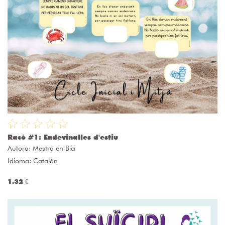
Racó #1: Endevinalles d'estiu
Autora:
Mestra en Bici
Idioma: Catalán
1.32 €