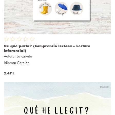
De què parla? (Comprensió lectora - Lectura
inferencial)
Autora:
La caixeta
Idioma: Catalán
2.47 €