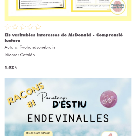
Els veritables interessos de McDonald - Comprensió
lectora
Autora:
Twohandsonebrain
Idioma: Catalán
1.32 €