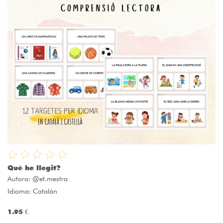
Què he llegit?
Autora:
@et.mestra
Idioma: Catalán
1.95 €