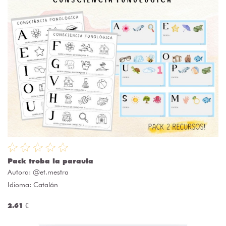
Pack troba la paraula
Autora:
@et.mestra
Idioma: Catalán
2.61 €