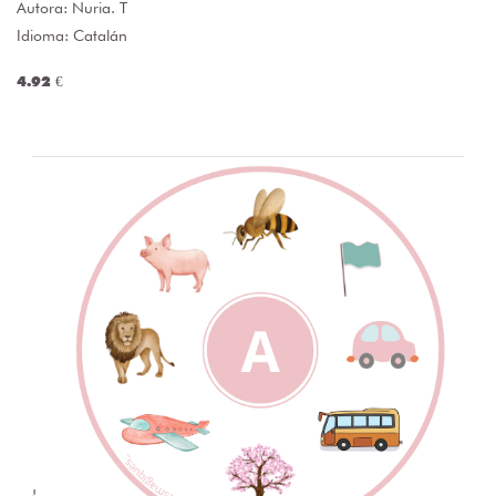
Autora:
Nuria. T
Idioma: Catalán
4.92 €