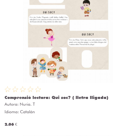
Comprensió lectora: Qui soc? ( lletra lligada)
Autora:
Nuria. T
Idioma: Catalán
2.06 €