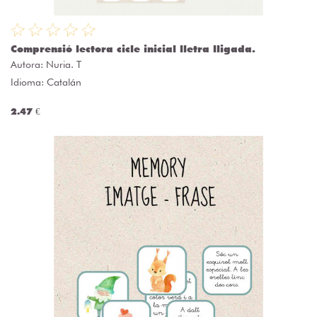
Comprensió lectora cicle inicial lletra lligada.
Autora:
Nuria. T
Idioma: Catalán
2.47 €