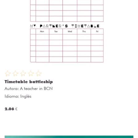
Timetable battleship
Autora:
A teacher in BCN
Idioma: Inglés
2.06 €