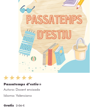
Passatemps d’estiu☀️
Autora:
Docent encisada
Idioma: Valenciano
Gratis
2.06 €