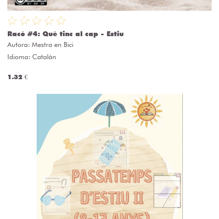
Racó #4: Què tinc al cap - Estiu
Autora:
Mestra en Bici
Idioma: Catalán
1.32 €