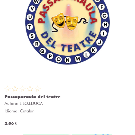
Passaparaula del teatre
Autora:
LILO.EDUCA
Idioma: Catalán
2.06 €