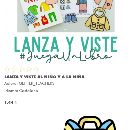
LANZA Y VISTE AL NIÑO Y A LA NIÑA
Autora:
GLITTER_TEACHERS
Idioma: Castellano
1.44 €