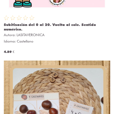
Subitización del 0 al 20. Vuelta al cole. Sentido
numérico.
Autora:
LASITAVERONICA
Idioma: Castellano
4.89 €