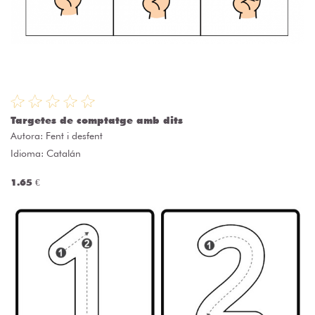
Targetes de comptatge amb dits
Autora:
Fent i desfent
Idioma: Catalán
1.65 €