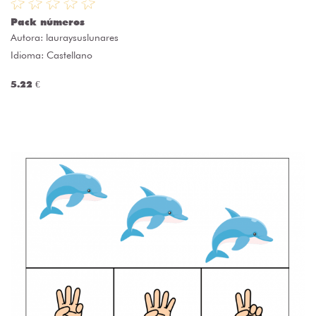
Pack números
Autora:
lauraysuslunares
Idioma: Castellano
5.22 €