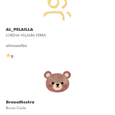
AL_PELAILLA
LORENA VILLALBA FERRÀ
almussafes
0
BrunaMestra
Bruna Caula