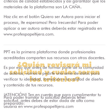
criterios de calidad establecidos y así garantizar que los
materiales de la plataforma son LA CAÑA.
Haz clic en el botón Quiero ser Autora para iniciar el
proceso, ¡te esperamos! Pero ¡recuerda! Para poder
aplicar a ser autora antes deberás estar registrada en
www.profespapeltijera.com.
PPT es la primera plataforma donde profesionales
acreditadas comparten sus recursos con otros docentes.
¿Quién revisará mi
Es por eso que antes de formar parte de la comunidad
solicitud y cuáles serán
de autoras, vamos a pedirte una serie de datos para
los criterios?
verificar tu identidad, formación y la calidad de diseño
y contenido de tus recursos.
¡ATENCIÓN! Ten en cuenta que para cumplimentar tu
Para poder tramitar tu solicitud deberás tener
solicitud, antes debes de estar dada de alta como
preparado:
usuaria en www.profespapeltijera.com