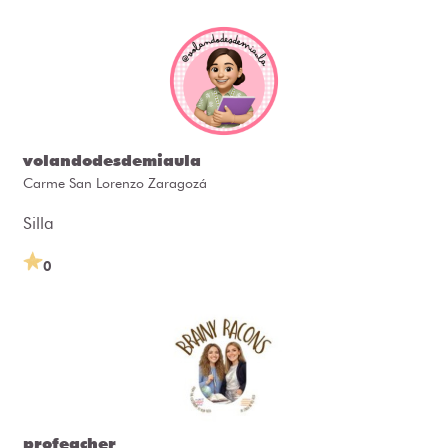
volandodesdemiaula
Carme San Lorenzo Zaragozá
Silla
0
profeacher