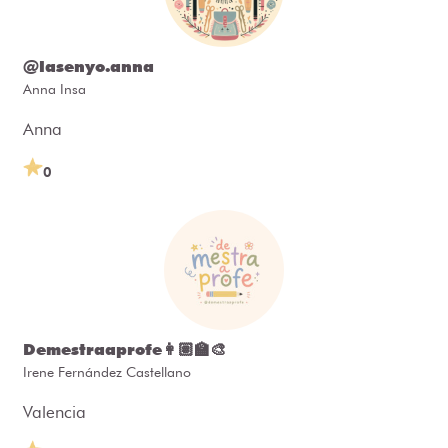
@lasenyo.anna
Anna Insa
Anna
0
Demestraaprofe👩🏽‍🏫🎨
Irene Fernández Castellano
Valencia