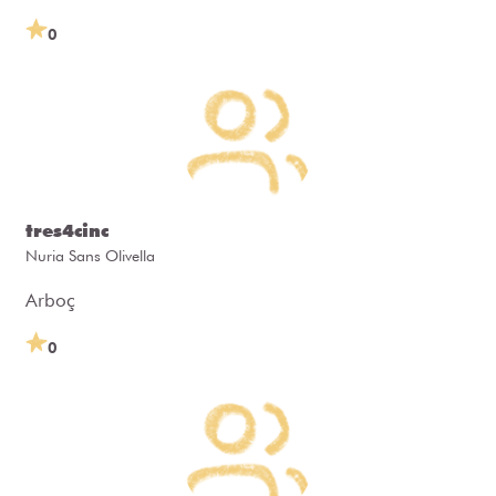
0
tres4cinc
Nuria Sans Olivella
Arboç
0