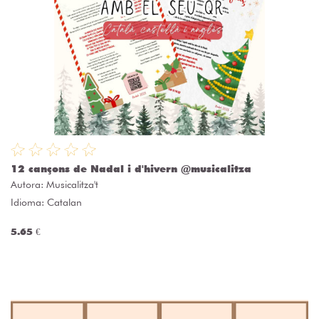
12 cançons de Nadal i d'hivern @musicalitza
Autora:
Musicalitza't
Idioma: Catalan
5.65 €