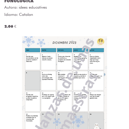
FONOLÒGICA
Autora:
idees educatives
Idioma: Catalan
2.06 €