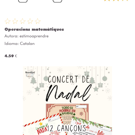
Operacions matemàtiques
Autora:
estimoaprendre
Idioma: Catalan
4.59 €