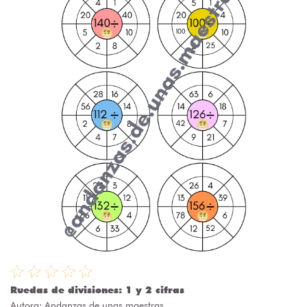
Ruedas de divisiones: 1 y 2 cifras
Autora:
Andanzas de unas maestras