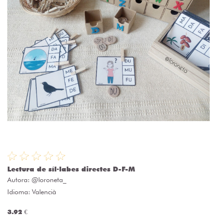
Lectura de síl·labes directes D-F-M
Autora:
@loroneta_
Idioma: Valencià
3.92 €