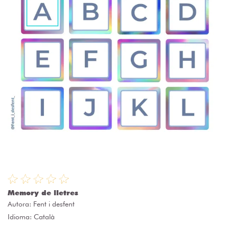
Memory de lletres
Autora:
Fent i desfent
Idioma: Català