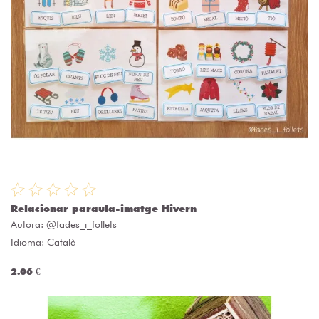
Relacionar paraula-imatge Hivern
Autora:
@fades_i_follets
Idioma: Català
2.06 €