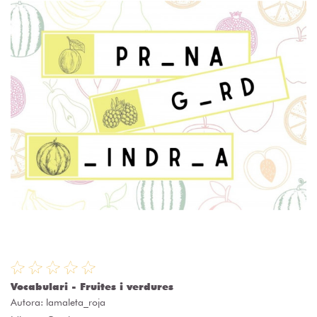
Vocabulari - Fruites i verdures
Autora:
lamaleta_roja