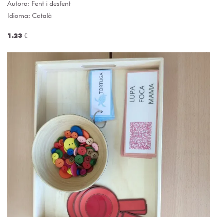
Autora:
Fent i desfent
Idioma: Català
1.23 €