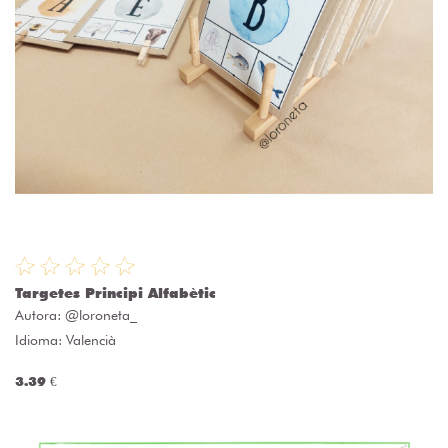
Targetes Principi Alfabètic
Autora:
@loroneta_
Idioma: Valencià
3.39 €