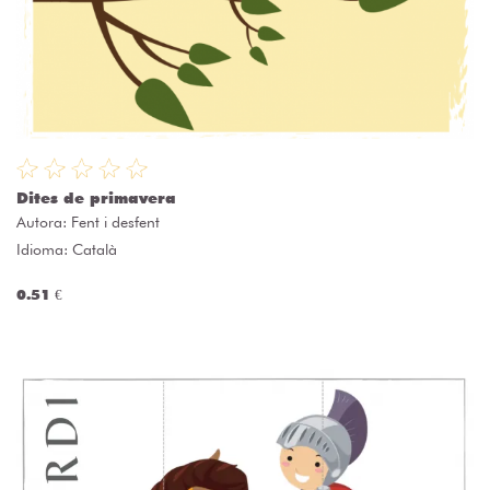
Dites de primavera
Autora:
Fent i desfent
Idioma: Català
0.51 €