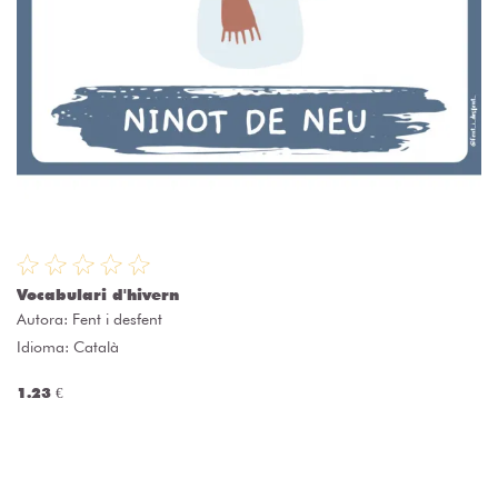
Vocabulari d'hivern
Autora:
Fent i desfent
Idioma: Català
1.23 €