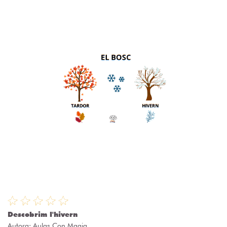
Descobrim l'hivern
Autora:
Aulas Con Magia