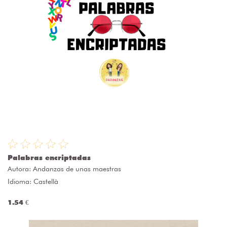
Palabras encriptadas
Autora:
Andanzas de unas maestras
Idioma: Castellà
1.54 €