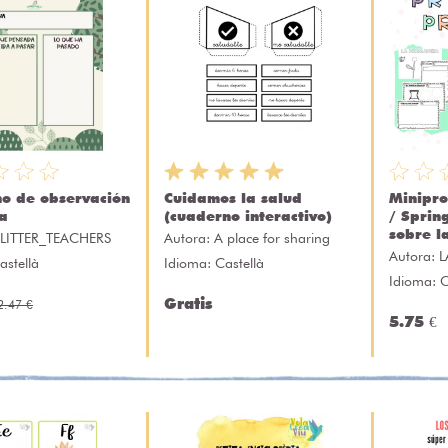
o de observación
Cuidamos la salud
Minipr
ca
(cuaderno interactivo)
/ Sprin
sobre l
LITTER_TEACHERS
Autora:
A place for sharing
Autora:
L
astellà
Idioma: Castellà
Idioma: C
Gratis
2.47 €
5.75 €