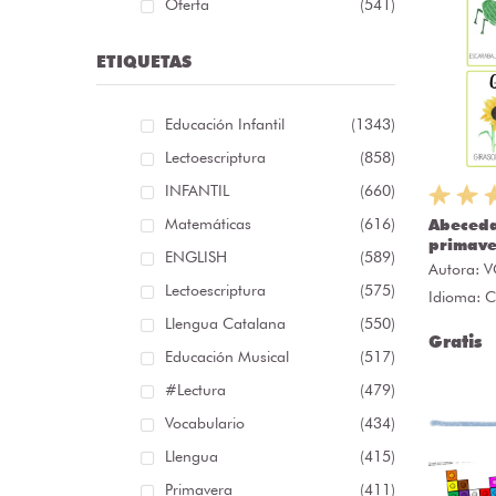
Oferta
(541)
ETIQUETAS
Educación Infantil
(1343)
Lectoescriptura
(858)
INFANTIL
(660)
Matemáticas
(616)
Abeceda
primav
ENGLISH
(589)
Autora:
V
Lectoescriptura
(575)
Idioma: C
Llengua Catalana
(550)
Gratis
Educación Musical
(517)
#lectura
(479)
Vocabulario
(434)
Llengua
(415)
Primavera
(411)