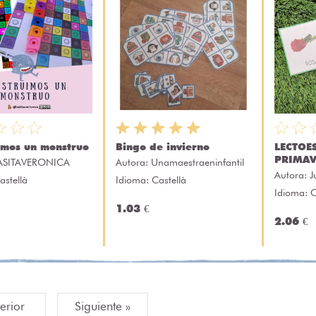
imos un monstruo
Bingo de invierno
LECTOE
PRIMAV
ASITAVERONICA
Autora:
Unamaestraeninfantil
Autora:
J
astellà
Idioma: Castellà
Idioma: 
1.03 €
2.06 €
terior
Siguiente »