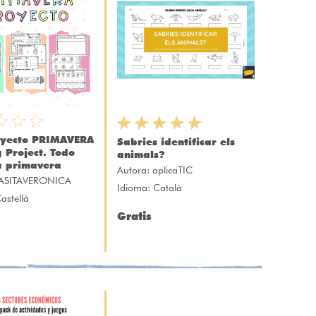
oyecto PRIMAVERA
Sabries identificar els
g Project. Todo
animals?
a primavera
Autora:
aplicaTIC
ASITAVERONICA
Idioma: Català
astellà
Gratis