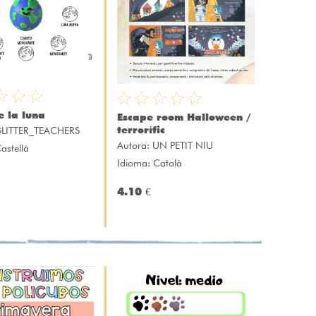
e la luna
Escape room Halloween /
terrorífic
LITTER_TEACHERS
Autora:
UN PETIT NIU
astellà
Idioma: Català
4.10 €