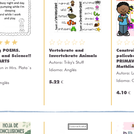
g POEMS.
Vertebrate and
Constru
 and Science!!
Invertebrate Animals
policub
ARTS
PRIMAV
Autora:
Triky's Stuff
Mathlin
un in Mrs. Plata´s
Idioma: Anglés
Autora:
L
Idioma: C
5.22 €
nglés
4.10 €