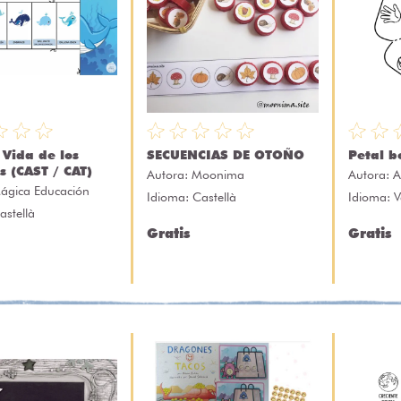
 Vida de los
SECUENCIAS DE OTOÑO
Petal bo
s (CAST / CAT)
Autora:
Moonima
Autora:
A
ágica Educación
Idioma: Castellà
Idioma: V
astellà
Gratis
Gratis