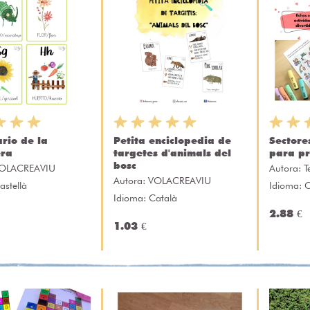
rio de la
Petita enciclopedia de
Sectore
era
targetes d'animals del
para pr
bosc
OLACREAVIU
Autora:
T
Autora:
VOLACREAVIU
astellà
Idioma: C
Idioma: Català
2.88 €
1.03 €