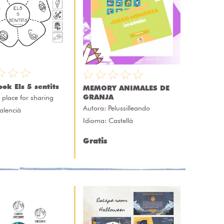
ok Els 5 sentits
MEMORY ANIMALES DE
GRANJA
 place for sharing
Autora:
Pelussilleando
alencià
Idioma: Castellà
Gratis