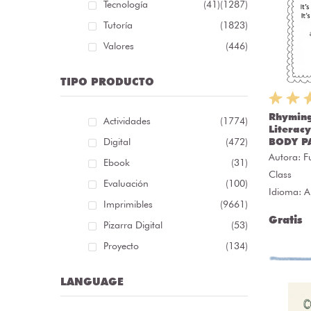
Tecnología
(41)
(1287)
Tutoría
(1823)
Valores
(446)
TIPO PRODUCTO
Rhymin
Actividades
(1774)
Literacy
Digital
(472)
BODY P
Autora:
F
Ebook
(31)
Class
Evaluación
(100)
Idioma: A
Imprimibles
(9661)
Gratis
Pizarra Digital
(53)
Proyecto
(134)
LANGUAGE