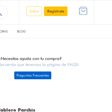
Entra
Regístrate
ORAS
BLOG
¿Necesitas ayuda con tu compra?
Recuerda que tenemos la página de FAQS:
Preguntas Frecuentes
ablero Parchís