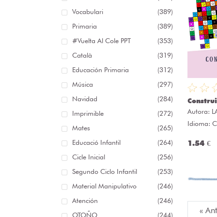
Vocabulari
(389)
Primaria
(389)
#Vuelta Al Cole PPT
(353)
Català
(319)
Educación Primaria
(312)
Música
(297)
Navidad
(284)
Constru
Autora:
L
Imprimible
(272)
Idioma: C
Mates
(265)
Educació Infantil
(264)
1.54 €
Cicle Inicial
(256)
Segundo Ciclo Infantil
(253)
Material Manipulativo
(246)
Atención
(246)
« An
OTOÑO
(244)