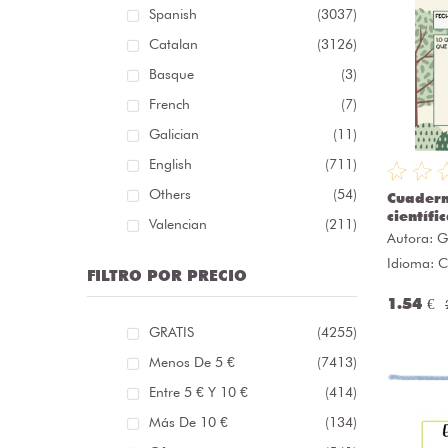
Spanish
(3037)
Catalan
(3126)
Basque
(3)
French
(7)
Galician
(11)
English
(711)
Others
(54)
Cuadern
científi
Valencian
(211)
Autora:
G
Idioma: C
FILTRO POR PRECIO
1.54 €
GRATIS
(4255)
Menos De 5 €
(7413)
Entre 5 € Y 10 €
(414)
Más De 10 €
(134)