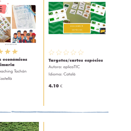
s económicos
Targetes/cartes espècies
imaria
Autora:
aplicaTIC
eaching Tachán
Idioma: Català
astellà
4.10 €