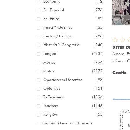
Economía
(12)
Ed. Especial
(776)
Ed. Física
(92)
Física Y Química
(35)
Fiestas / Cultura
(786)
Historia Y Geografía
(140)
DITES D
Lengua
(4734)
Autora:
F
Idioma: C
Música
(794)
Mates
(2172)
Gratis
Oposiciones Docentes
(98)
Optativas
(151)
To Teachers
(1394)
Teachers
(1146)
Religión
(55)
Segunda Lengua Extranjera