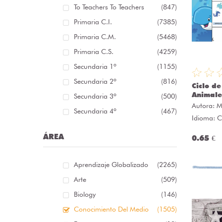
To Teachers To Teachers
(847)
Primaria C.I.
(7385)
Primaria C.M.
(5468)
Primaria C.S.
(4259)
Secundaria 1º
(1155)
Secundaria 2º
(816)
Ciclo de
Animale
Secundaria 3º
(500)
Autora:
M
Secundaria 4º
(467)
Idioma: C
ÁREA
0.65 €
Aprendizaje Globalizado
(2265)
Arte
(509)
Biology
(146)
Conocimiento Del Medio
(1505)