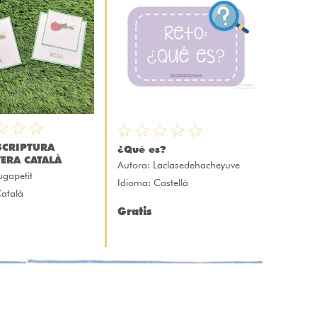
SCRIPTURA
¿Qué es?
ERA CATALÀ
Autora:
Laclasedehacheyuve
ugapetit
Idioma: Castellà
Català
Gratis