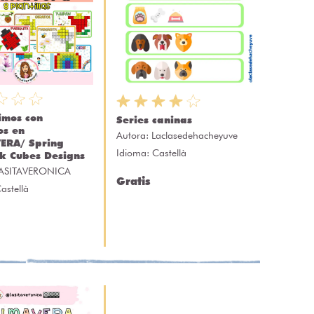
imos con
Series caninas
os en
Autora:
Laclasedehacheyuve
ERA/ Spring
Idioma: Castellà
k Cubes Designs
ASITAVERONICA
Gratis
astellà