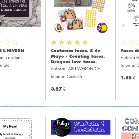
E L'HIVERN
Contamos tacos. 5 de
Fases d
Mayo / Counting tacos.
ent i desfent
Autora:
G
Dragons love tacos.
atalà
Idioma: C
Autora:
LASITAVERONICA
Idioma: Castellà
1.65 €
3.27 €