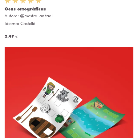
Ocas ortográficas
Autora:
@mestra_anitaal
Idioma: Castellà
2.47 €