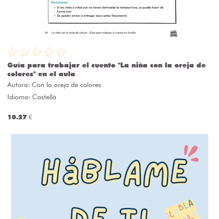
Guía para trabajar el cuento "La niña con la oreja de
colores" en el aula
Autora:
Con la oreja de colores
Idioma: Castellà
10.27 €