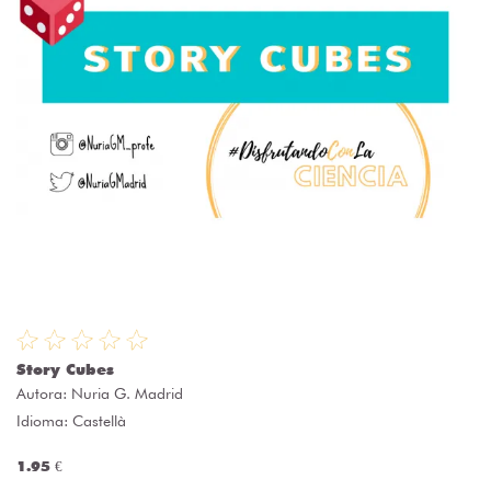
Story Cubes
Autora:
Nuria G. Madrid
Idioma: Castellà
1.95 €