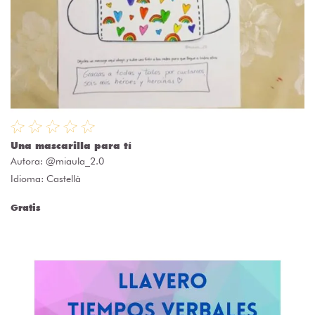
Una mascarilla para tí
Autora:
@miaula_2.0
Idioma: Castellà
Gratis