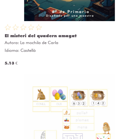
El misteri del quadern amagat
Autora:
La mochila de Carla
Idioma: Castellà
5.13 €