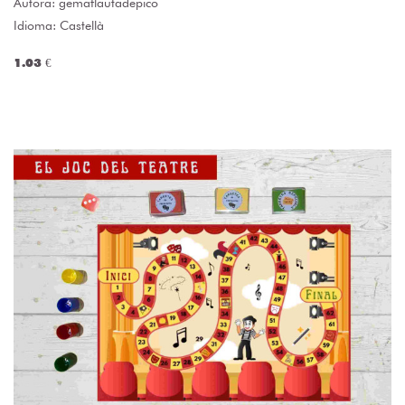
Autora:
gemaflautadepico
Idioma: Castellà
1.03 €