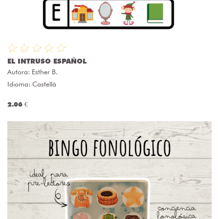
EL INTRUSO ESPAÑOL
Autora:
Esther B.
Idioma: Castellà
2.06 €